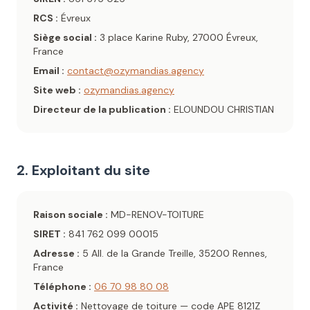
RCS :
Évreux
Siège social :
3 place Karine Ruby, 27000 Évreux,
France
Email :
contact@ozymandias.agency
Site web :
ozymandias.agency
Directeur de la publication :
ELOUNDOU CHRISTIAN
2. Exploitant du site
Raison sociale :
MD-RENOV-TOITURE
SIRET :
841 762 099 00015
Adresse :
5 All. de la Grande Treille, 35200 Rennes,
France
Téléphone :
06 70 98 80 08
Activité :
Nettoyage de toiture — code APE 8121Z