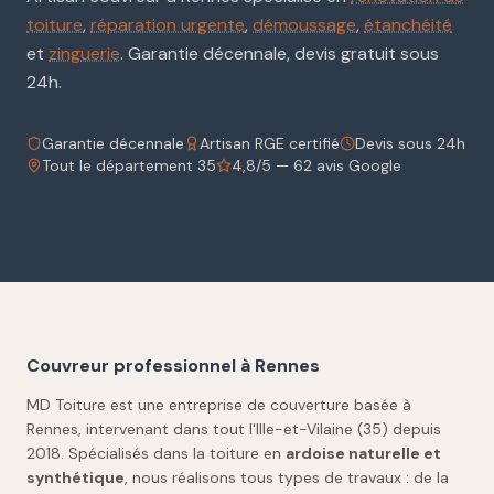
toiture
,
réparation urgente
,
démoussage
,
étanchéité
et
zinguerie
. Garantie décennale, devis gratuit sous
24h.
Garantie décennale
Artisan RGE certifié
Devis sous 24h
Tout le département 35
4,8/5 — 62 avis Google
Couvreur professionnel à Rennes
MD Toiture est une entreprise de couverture basée à
Rennes, intervenant dans tout l'Ille-et-Vilaine (35) depuis
2018. Spécialisés dans la toiture en
ardoise naturelle et
synthétique
, nous réalisons tous types de travaux : de la