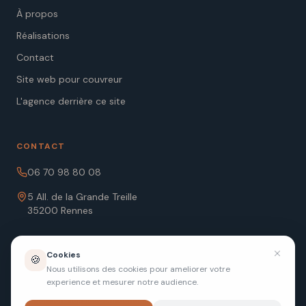
À propos
Réalisations
Contact
Site web pour couvreur
L'agence derrière ce site
CONTACT
06 70 98 80 08
5 All. de la Grande Treille
35200 Rennes
Cookies
🍪
Nous utilisons des cookies pour ameliorer votre
experience et mesurer notre audience.
©
2026
MD-RENOV-TOITURE · SIRET 841 762 099 00015
Mentions légales
Confidentialité
·
Créé par Ozymandias Agency