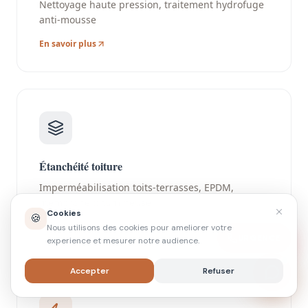
Nettoyage haute pression, traitement hydrofuge
anti-mousse
En savoir plus
Étanchéité toiture
Imperméabilisation toits-terrasses, EPDM,
membrane bitumineuse
Cookies
🍪
En savoir plus
Nous utilisons des cookies pour ameliorer votre
URGENCE
experience et mesurer notre audience.
Accepter
Refuser