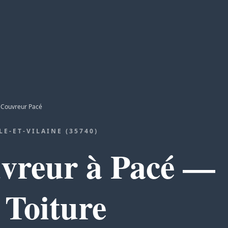
Couvreur Pacé
LLE-ET-VILAINE (35740)
vreur à Pacé —
Toiture