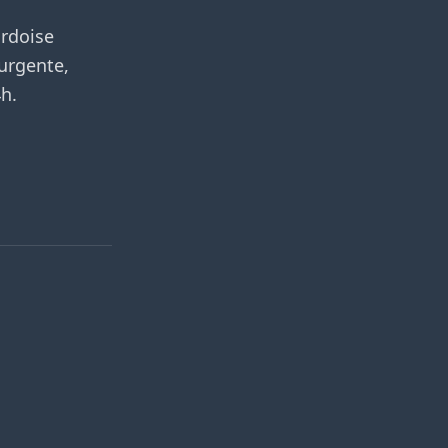
ardoise
 urgente,
h.