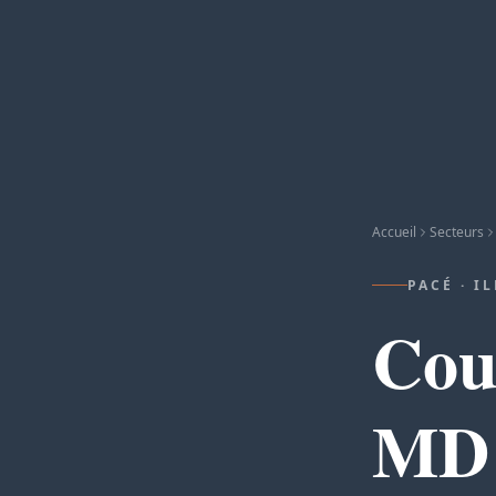
Accueil
Secteurs
PACÉ · I
Cou
MD 