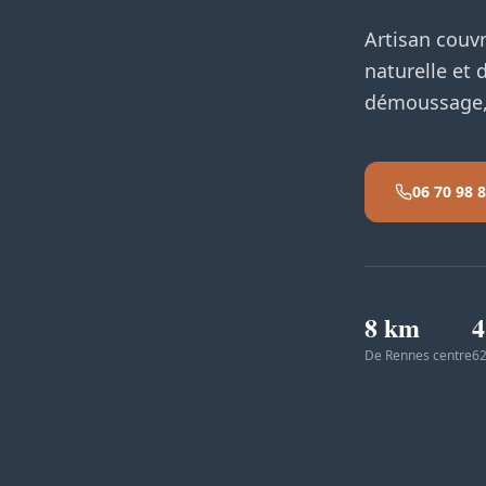
Artisan couvr
naturelle et
démoussage, 
06 70 98 
8 km
4
De Rennes centre
62