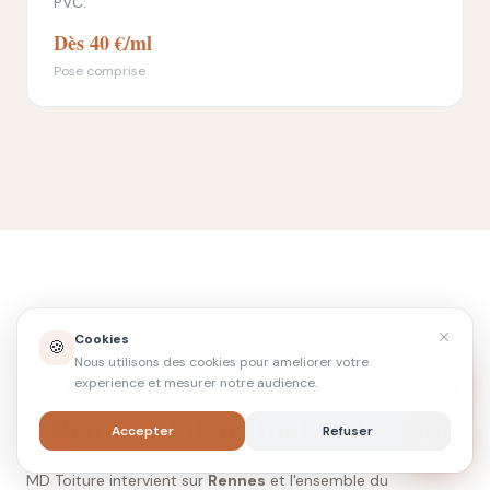
PVC.
Dès 40 €/ml
Pose comprise
Cookies
ZONE D'INTERVENTION
🍪
Nous utilisons des cookies pour ameliorer votre
Nettoyage & démoussage toiture
URGENCE
experience et mesurer notre audience.
à Rennes et dans tout le 35
Accepter
Refuser
MD Toiture intervient sur
Rennes
et l'ensemble du