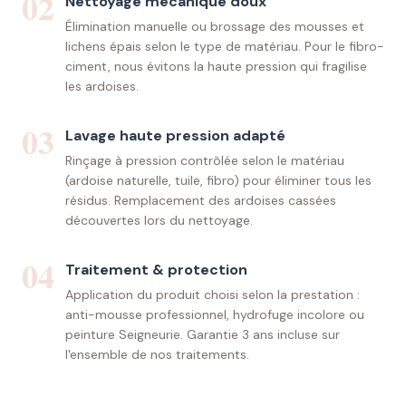
02
Nettoyage mécanique doux
Élimination manuelle ou brossage des mousses et
lichens épais selon le type de matériau. Pour le fibro-
ciment, nous évitons la haute pression qui fragilise
les ardoises.
03
Lavage haute pression adapté
Rinçage à pression contrôlée selon le matériau
(ardoise naturelle, tuile, fibro) pour éliminer tous les
résidus. Remplacement des ardoises cassées
découvertes lors du nettoyage.
04
Traitement & protection
Application du produit choisi selon la prestation :
anti-mousse professionnel, hydrofuge incolore ou
peinture Seigneurie. Garantie 3 ans incluse sur
l'ensemble de nos traitements.
Nettoyage & entretien toiture ardoise
Rennes & Ille-et-Vilaine — Garantie 3 ans