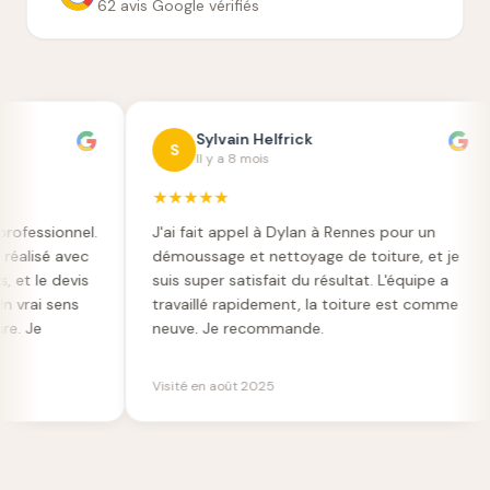
62 avis Google vérifiés
Sylvain Helfrick
B
S
B
Il y a 8 mois
Il 
★
★
★
★
★
★
★
★
.
J'ai fait appel à Dylan à Rennes pour un
Fuite et
démoussage et nettoyage de toiture, et je
malgré l
suis super satisfait du résultat. L'équipe a
preuve d
travaillé rapidement, la toiture est comme
conseill
neuve. Je recommande.
dans la f
Visité en août 2025
Visité e